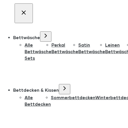
Bettwäsche
Alle
Perkal
Satin
Leinen
Bettwäsche
Bettwäsche
Bettwäsche
Bettwäsc
Sets
Bettdecken & Kissen
Alle
Sommerbettdecken
Winterbettde
Bettdecken