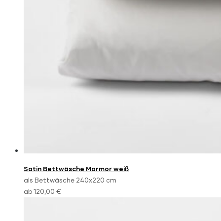
Satin Bettwäsche Marmor weiß
als Bettwäsche 240x220 cm
ab 120,00 €