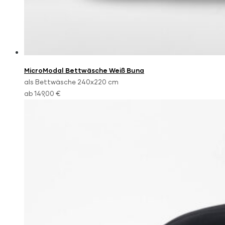
MicroModal Bettwäsche Weiß Buna
als Bettwäsche 240x220 cm
ab 149,00 €