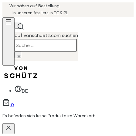
Wir nähen auf Bestellung
In unseren Ateliers in DE & PL
auf vonschuetz.com suchen
Suchen
×
DE
0
Es befinden sich keine Produkte im Warenkorb.