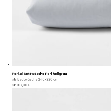
Perkal Bettwäsche Perl hellgrau
als Bettwäsche 240x220 cm
ab 107,00 €