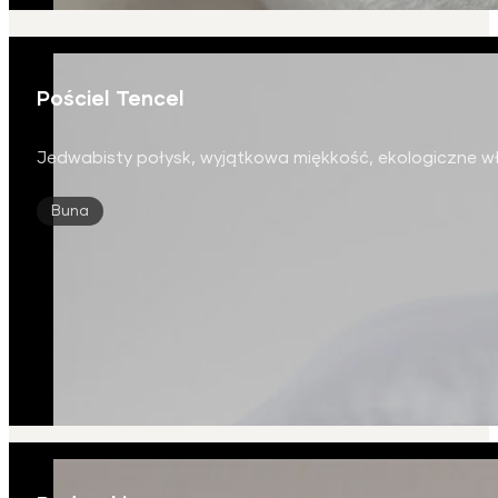
Pościel Tencel
Jedwabisty połysk, wyjątkowa miękkość, ekologiczne w
Buna