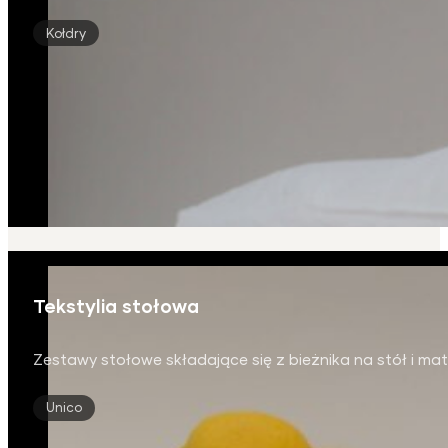
Kołdry
Tekstylia stołowa
Zestawy stołowe składające się z bieżnika na stół i ma
Unico