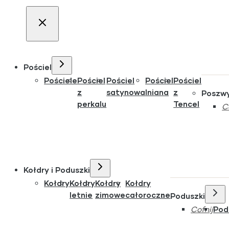
Pościel
Pościele
Pościel
Pościel
Pościel
Pościel
z
satynowa
lniana
z
Poszw
perkalu
Tencel
C
Kołdry i Poduszki
Kołdry
Kołdry
Kołdry
Kołdry
letnie
zimowe
całoroczne
Poduszki
Cofnij
Pod