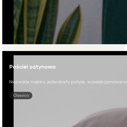
Pościel satynowa
Niezwykle miękka, jedwabisty połysk, wyselekcjonowan
Classico