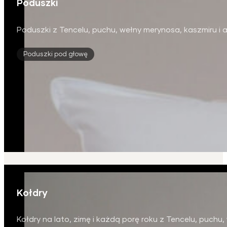
Poduszki
Poduszki z Tencelu, puchu, wełny merynosa, kaszmiru i a
Poduszki pod głowę
Kołdry
Kołdry na lato, zimę i każdą porę roku z Tencelu, puchu,