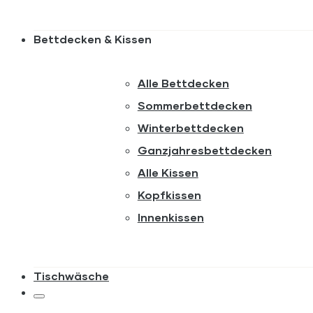
Bettdecken & Kissen
Alle Bettdecken
Sommerbettdecken
Winterbettdecken
Ganzjahresbettdecken
Alle Kissen
Kopfkissen
Innenkissen
Tischwäsche