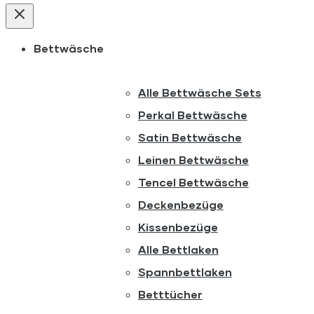
Bettwäsche
Alle Bettwäsche Sets
Perkal Bettwäsche
Satin Bettwäsche
Leinen Bettwäsche
Tencel Bettwäsche
Deckenbezüge
Kissenbezüge
Alle Bettlaken
Spannbettlaken
Betttücher