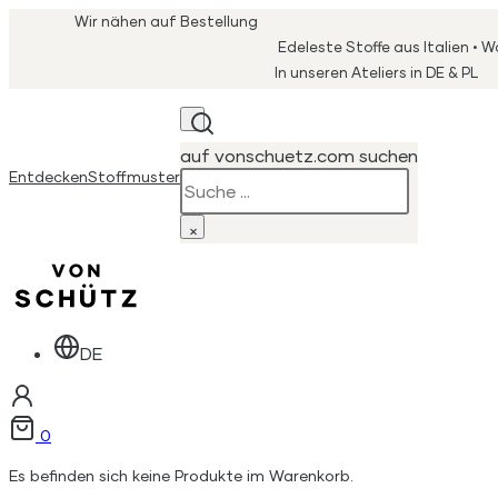
Wir nähen auf Bestellung
Edeleste Stoffe aus Italien • 
In unseren Ateliers in DE & PL
auf vonschuetz.com suchen
Entdecken
Stoffmuster
Suchen
×
DE
0
Es befinden sich keine Produkte im Warenkorb.