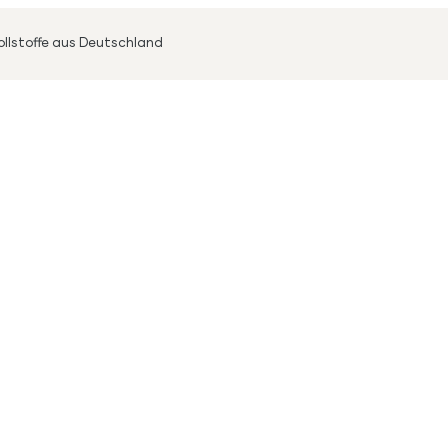
Wollstoffe aus Deutschland