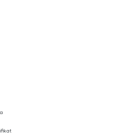
sa
fikat