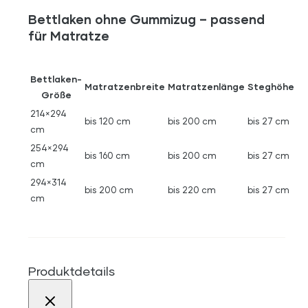
Bettlaken ohne Gummizug – passend
für Matratze
Bettlaken-
Matratzenbreite
Matratzenlänge
Steghöhe
Größe
214×294
bis 120 cm
bis 200 cm
bis 27 cm
cm
254×294
bis 160 cm
bis 200 cm
bis 27 cm
cm
294×314
bis 200 cm
bis 220 cm
bis 27 cm
cm
Produktdetails