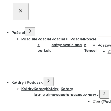
Pościel
Pościele
Pościel
Pościel
Pościel
Pościel
z
satynowa
lniana
z
Poszw
perkalu
Tencel
C
Kołdry i Poduszki
Kołdry
Kołdry
Kołdry
Kołdry
letnie
zimowe
całoroczne
Poduszki
Cofnij
Pod