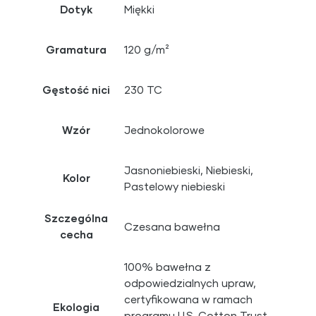
Dotyk
Miękki
Gramatura
120 g/m²
Gęstość nici
230 TC
Wzór
Jednokolorowe
Jasnoniebieski, Niebieski,
Kolor
Pastelowy niebieski
Szczególna
Czesana bawełna
cecha
100% bawełna z
odpowiedzialnych upraw,
certyfikowana w ramach
Ekologia
programu U.S. Cotton Trust