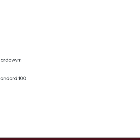
ztardowym
tandard 100