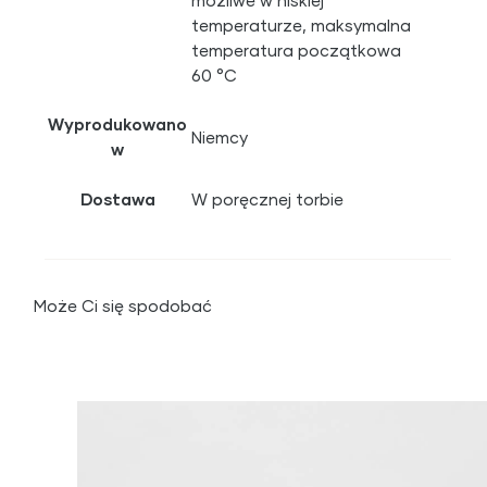
możliwe w niskiej
temperaturze, maksymalna
temperatura początkowa
60 °C
Wyprodukowano
Niemcy
w
Dostawa
W poręcznej torbie
Może Ci się spodobać