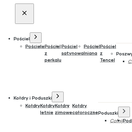
Pościel
Pościele
Pościel
Pościel
Pościel
Pościel
z
satynowa
lniana
z
Poszw
perkalu
Tencel
C
Kołdry i Poduszki
Kołdry
Kołdry
Kołdry
Kołdry
letnie
zimowe
całoroczne
Poduszki
Cofnij
Pod