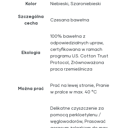
Kolor
Niebieski, Szaroniebieski
Szczególna
Czesana bawełna
cecha
100% bawełna z
odpowiedzialnych upraw,
certyfikowana w ramach
Ekologia
programu U.S. Cotton Trust
Protocol, Zrównoważona
praca rzemieślnicza
Prać na lewej stronie, Pranie
Można prać
w pralce w max. 40 °C
Delikatne czyszczenie za
pomocą perkloetylenu /
węglowodorów, Prasować
gorącym żelazkiem do max.