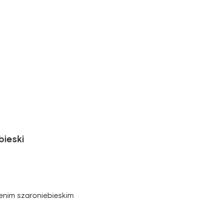
bieski
denim szaroniebieskim