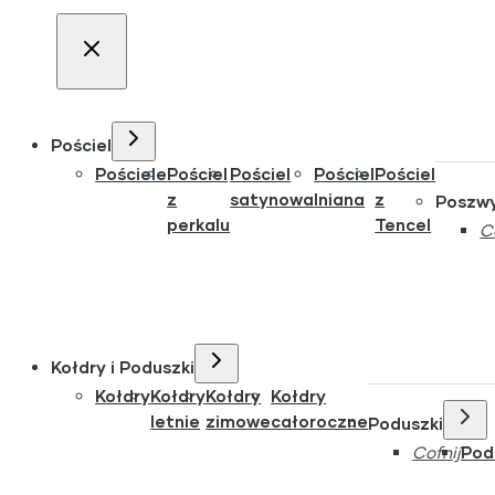
Pościel
Pościele
Pościel
Pościel
Pościel
Pościel
z
satynowa
lniana
z
Poszw
perkalu
Tencel
C
Kołdry i Poduszki
Kołdry
Kołdry
Kołdry
Kołdry
letnie
zimowe
całoroczne
Poduszki
Cofnij
Pod