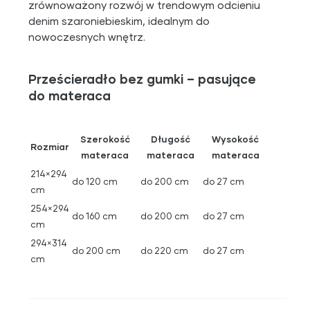
zrównoważony rozwój w trendowym odcieniu
denim szaroniebieskim, idealnym do
nowoczesnych wnętrz.
Prześcieradło bez gumki – pasujące
do materaca
Szerokość
Długość
Wysokość
Rozmiar
materaca
materaca
materaca
214×294
do 120 cm
do 200 cm
do 27 cm
cm
254×294
do 160 cm
do 200 cm
do 27 cm
cm
294×314
do 200 cm
do 220 cm
do 27 cm
cm