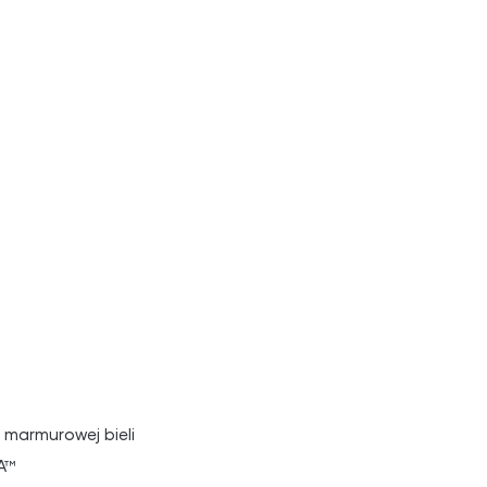
 marmurowej bieli
A™