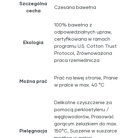
Szczególna
Czesana bawełna
cecha
100% bawełna z
odpowiedzialnych upraw,
certyfikowana w ramach
Ekologia
programu U.S. Cotton Trust
Protocol, Zrównoważona
praca rzemieślnicza
Prać na lewej stronie, Pranie
Można prać
w pralce w max. 40 °C
Delikatne czyszczenie za
pomocą perkloetylenu /
węglowodorów, Prasować
gorącym żelazkiem do max.
Pielęgnacja
150°C, Suszenie w suszarce
możliwe w niskiej