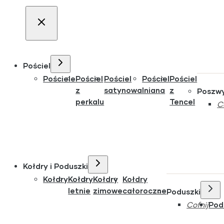
Pościel
Pościele
Pościel
Pościel
Pościel
Pościel
z
satynowa
lniana
z
Poszw
perkalu
Tencel
C
Kołdry i Poduszki
Kołdry
Kołdry
Kołdry
Kołdry
letnie
zimowe
całoroczne
Poduszki
Cofnij
Pod