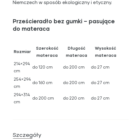
Niemczech w sposób ekologiczny i etyczny.
Prześcieradło bez gumki – pasujące
do materaca
Szerokość
Długość
Wysokość
Rozmiar
materaca
materaca
materaca
214×294
do 120 cm
do 200 cm
do 27 cm
cm
254×294
do 160 cm
do 200 cm
do 27 cm
cm
294×314
do 200 cm
do 220 cm
do 27 cm
cm
Szczegóły