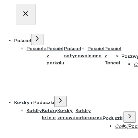
Pościel
Pościele
Pościel
Pościel
Pościel
Pościel
z
satynowa
lniana
z
Poszw
perkalu
Tencel
C
Kołdry i Poduszki
Kołdry
Kołdry
Kołdry
Kołdry
letnie
zimowe
całoroczne
Poduszki
Cofnij
Pod