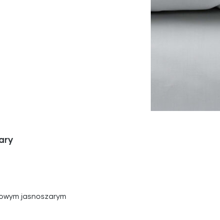
ary
rłowym jasnoszarym