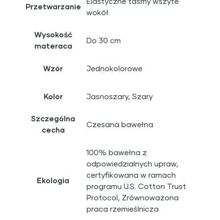
Elastyczne taśmy wszyte
Przetwarzanie
wokół
Wysokość
Do 30 cm
materaca
Wzór
Jednokolorowe
Kolor
Jasnoszary, Szary
Szczególna
Czesana bawełna
cecha
100% bawełna z
odpowiedzialnych upraw,
certyfikowana w ramach
Ekologia
programu U.S. Cotton Trust
Protocol, Zrównoważona
praca rzemieślnicza