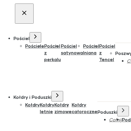
Pościel
Pościele
Pościel
Pościel
Pościel
Pościel
z
satynowa
lniana
z
Poszw
perkalu
Tencel
C
Kołdry i Poduszki
Kołdry
Kołdry
Kołdry
Kołdry
letnie
zimowe
całoroczne
Poduszki
Cofnij
Pod