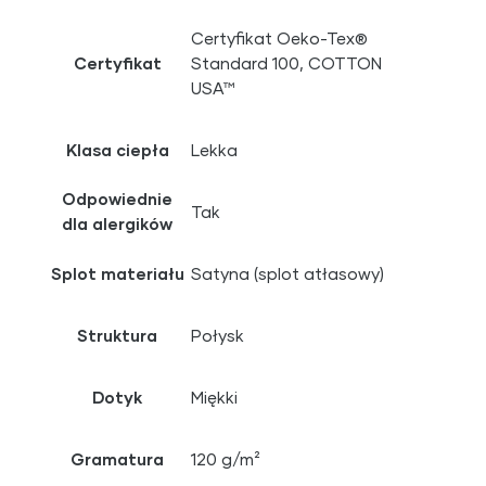
Certyfikat Oeko-Tex®
Certyfikat
Standard 100, COTTON
USA™
Klasa ciepła
Lekka
Odpowiednie
Tak
dla alergików
Splot materiału
Satyna (splot atłasowy)
Struktura
Połysk
Dotyk
Miękki
Gramatura
120 g/m²