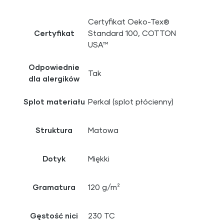
Certyfikat Oeko-Tex®
Certyfikat
Standard 100, COTTON
USA™
Odpowiednie
Tak
dla alergików
Splot materiału
Perkal (splot płócienny)
Struktura
Matowa
Dotyk
Miękki
Gramatura
120 g/m²
Gęstość nici
230 TC