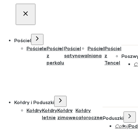
Pościel
Pościele
Pościel
Pościel
Pościel
Pościel
z
satynowa
lniana
z
Poszw
perkalu
Tencel
C
Kołdry i Poduszki
Kołdry
Kołdry
Kołdry
Kołdry
letnie
zimowe
całoroczne
Poduszki
Cofnij
Pod