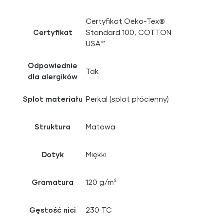
Certyfikat Oeko-Tex®
Certyfikat
Standard 100, COTTON
USA™
Odpowiednie
Tak
dla alergików
Splot materiału
Perkal (splot płócienny)
Struktura
Matowa
Dotyk
Miękki
Gramatura
120 g/m²
Gęstość nici
230 TC